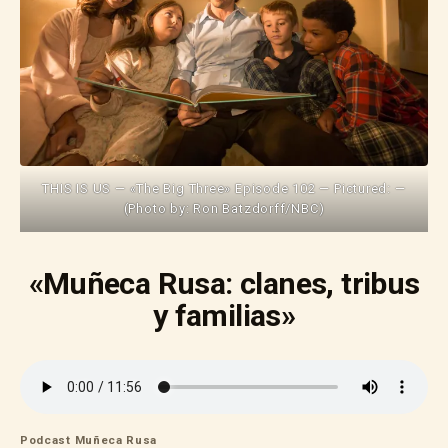
THIS IS US — «The Big Three» Episode 102 — Pictured: —
(Photo by: Ron Batzdorff/NBC)
«Muñeca Rusa: clanes, tribus
y familias»
Podcast Muñeca Rusa