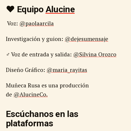
♥️ Equipo
Alucine
Voz:
@paolaarcila
‍Investigación y guion:
@dejesumensaje
‍♂️ Voz de entrada y salida:
@Silvina Orozco
‍Diseño Gráfico:
@maria_rayitas
Muñeca Rusa es una producción
de
@AlucineCo.
Escúchanos en las
plataformas