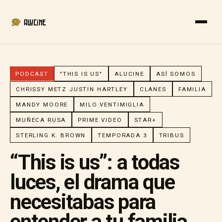
PODCAST
"THIS IS US"
ALUCINE
ASÍ SOMOS
CHRISSY METZ JUSTIN HARTLEY
CLANES
FAMILIA
MANDY MOORE
MILO VENTIMIGLIA
MUÑECA RUSA
PRIME VIDEO
STAR+
STERLING K. BROWN
TEMPORADA 3
TRIBUS
“This is us”: a todas
luces, el drama que
necesitabas para
entender a tu familia