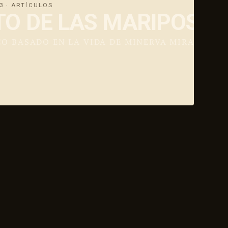
23 · ARTÍCULOS
ITO DE LAS MARIPOSA
O BASADO EN LA VIDA DE MINERVA MIRABAL, U
ESTRO PRIMER EPISODIO: "THIS IS US"