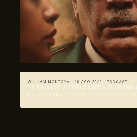
WILLIAM MONTOYA · 10 AGO 2022 · PODCAST
“THIS IS US”: A TODAS LUCES, EL DRAM
EN NUESTRA TERCERA TEMPORADA ESTU