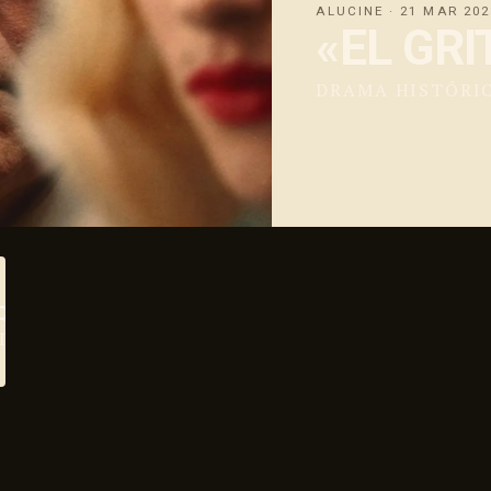
ALUCINE · 21 MAR 20
«EL GR
DRAMA HISTÓRIC
A QUE NECESITABAS PARA ENTENDER A TU FAMILIA
DIAREMOS LAS FAMILIAS, CLANES Y TRIBUS. NU